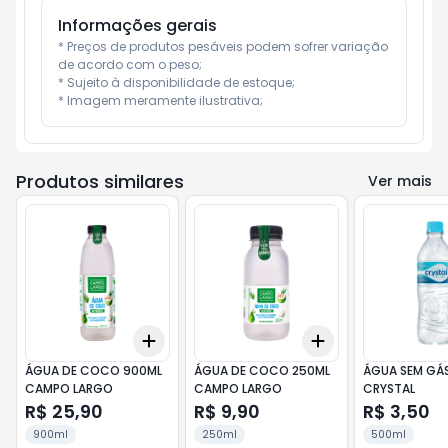
Informações gerais
* Preços de produtos pesáveis podem sofrer variação 
de acordo com o peso;

* Sujeito à disponibilidade de estoque;

* Imagem meramente ilustrativa;
Produtos similares
Ver mais
Add
Add
+
3
+
5
+
10
+
3
+
5
+
10
ÁGUA DE COCO 900ML
ÁGUA DE COCO 250ML
ÁGUA SEM GÁ
CAMPO LARGO
CAMPO LARGO
CRYSTAL
R$ 25,90
R$ 9,90
R$ 3,50
900ml
250ml
500ml