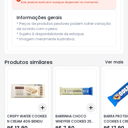
Este produto está sem estoque disponível no momento.
Informações gerais
* Preços de produtos pesáveis podem sofrer variação 
de acordo com o peso;

* Sujeito à disponibilidade de estoque;

* Imagem meramente ilustrativa;
Produtos similares
Ver mais
Add
Add
+
3
+
5
+
10
+
3
+
5
+
10
CRISPY WAFER COOKIES
BARRINHA CHOCO
BARRA PROTE
N CREAM 40G BENDU
WHEYFER COOKIES 25G
COOKIES E CR
MAIS MU
BOLD
R$ 13,90
R$ 7,80
R$ 17,90