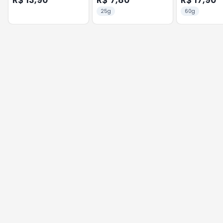
25g
60g