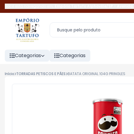
Você está navegando em:
Empório Tartufo Alphaville/SP
-
Avenida 
Categorias
Categorias
Início
TORRADAS PETISCOS E PÃES
BATATA ORIGINAL 104G PRINGLES