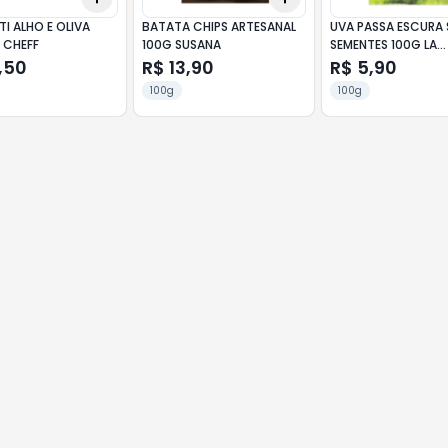
I ALHO E OLIVA
BATATA CHIPS ARTESANAL
UVA PASSA ESCURA
 CHEFF
100G SUSANA
SEMENTES 100G LA
VIOLETERA
,50
R$ 13,90
R$ 5,90
100g
100g