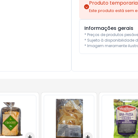
Produto temporaria
Este produto está sem 
Informações gerais
* Preços de produtos pesáv
* Sujeito à disponibilidade d
* Imagem meramente ilustra
Add
Add
10
+
3
+
5
+
10
+
3
+
5
+
10