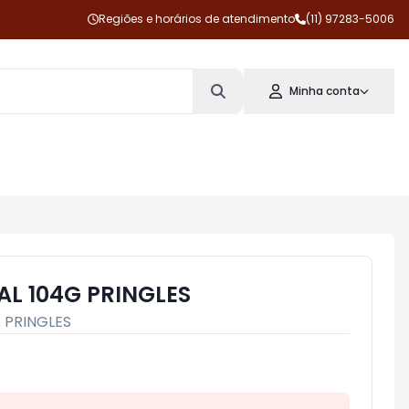
Regiões e horários de atendimento
(11) 97283-5006
Minha conta
AL 104G PRINGLES
:
PRINGLES