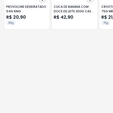
PROVOLONE DESIDRATADO
CUCA DE BANANA COM
CROSTIT
54G KING
DOCE DE LEITE 300G CASA
75G MR
DO PÃO
R$ 20,90
R$ 42,90
R$ 21
86g
75g