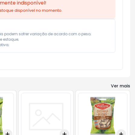
mente indisponível!
estoque disponível no momento.
eis podem sofrer variação de acordo com o peso;

e estoque;

tiva;
Ver mais
Add
Add
Add
+
3
+
5
+
10
+
3
+
5
+
10
+
3