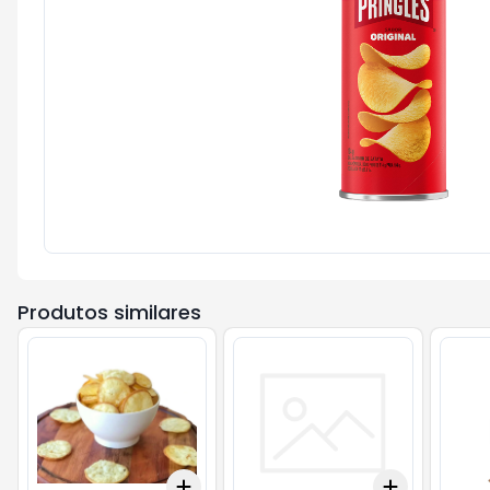
Produtos similares
Add
Add
+
3
+
5
+
10
+
3
+
5
+