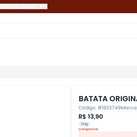
Alphaville
,
Barueri
-
SP
BATATA ORIGIN
Código: #
1933749
Marca
R$ 13,90
104g
Indisponível