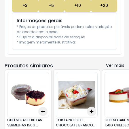
+
3
+
5
+
10
+
20
Informações gerais
* Preços de produtos pesáveis podem sofrer variação 
de acordo com o peso;

* Sujeito à disponibilidade de estoque;

* Imagem meramente ilustrativa;
Produtos similares
Ver mais
Add
Add
+
3
+
5
+
10
+
3
+
5
+
10
CHEESECAKE FRUTAS
TORTA NO POTE
CHEESECAKE
VERMELHAS 150G
CHOCOLATE BRANCO
150G CHEES