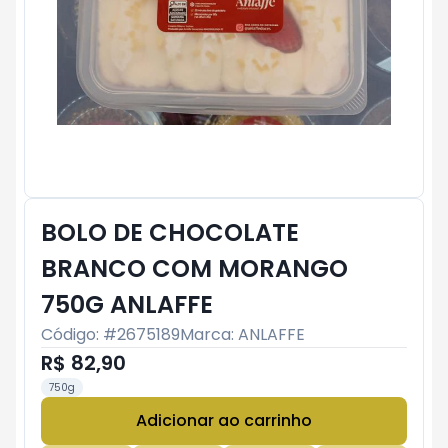
BOLO DE CHOCOLATE
BRANCO COM MORANGO
750G ANLAFFE
Código: #
2675189
Marca:
ANLAFFE
R$ 82,90
750g
Adicionar ao carrinho
Subtotal:
R$ 0