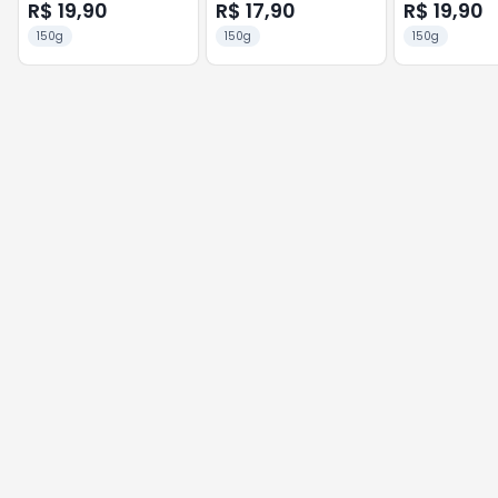
CHEESECAKERY
COM MORANGO 150G
R$ 19,90
R$ 17,90
R$ 19,90
ANLAFFE
150g
150g
150g