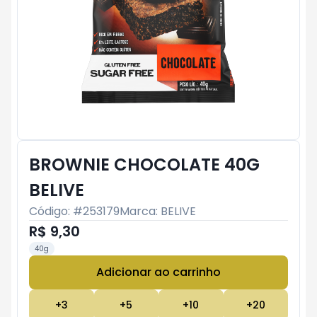
BROWNIE CHOCOLATE 40G
BELIVE
Código: #
253179
Marca:
BELIVE
R$ 9,30
40g
Adicionar ao carrinho
Subtotal:
R$ 0
+
3
+
5
+
10
+
20