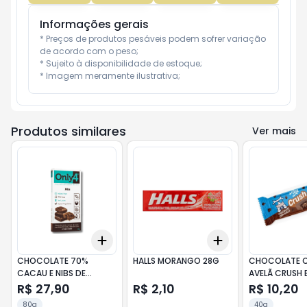
Informações gerais
* Preços de produtos pesáveis podem sofrer variação 
de acordo com o peso;

* Sujeito à disponibilidade de estoque;

* Imagem meramente ilustrativa;
Produtos similares
Ver mais
Add
Add
+
3
+
5
+
10
+
3
+
5
+
10
CHOCOLATE 70%
HALLS MORANGO 28G
CHOCOLATE 
CACAU E NIBS DE
AVELÃ CRUSH 
CACAU 80G ONLY4
+MU
R$ 27,90
R$ 2,10
R$ 10,20
80g
40g