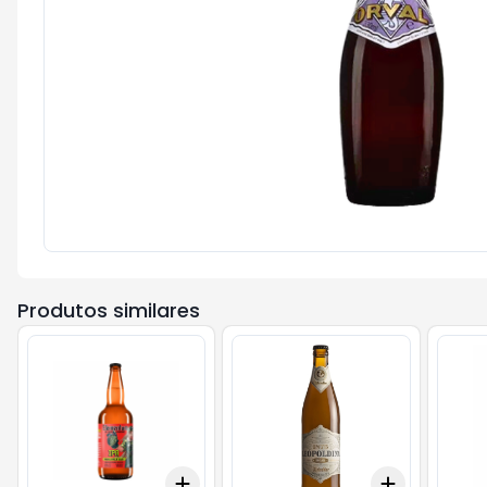
Produtos similares
Add
Add
+
3
+
5
+
10
+
3
+
5
+