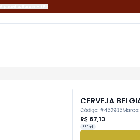
Alphaville
,
Barueri
-
SP
CERVEJA BELGI
Código: #
452985
Marca
R$ 67,10
330ml