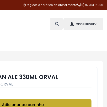
Regiões e horários de atendimento
(11) 97283-5006
Minha conta
AN ALE 330ML ORVAL
:
ORVAL
Adicionar ao carrinho
Subtotal:
R$ 0,00