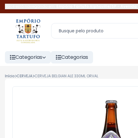
Você está navegando em:
Empório Tartufo Alphaville/SP
-
Avenida 
Categorias
Categorias
Início
CERVEJA
CERVEJA BELGIAN ALE 330ML ORVAL