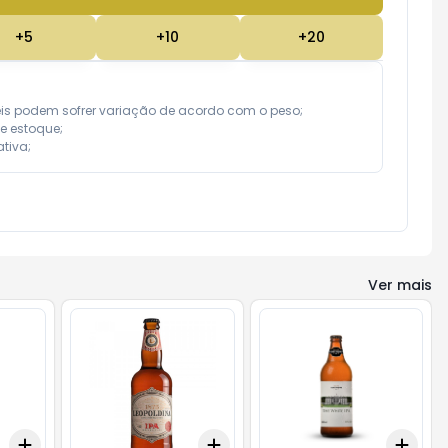
+
5
+
10
+
20
eis podem sofrer variação de acordo com o peso;

e estoque;

tiva;
Ver mais
Add
Add
Add
+
3
+
5
+
10
+
3
+
5
+
10
+
3