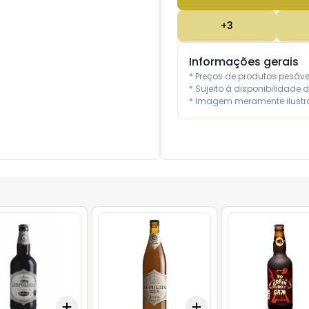
+
3
Informações gerais
* Preços de produtos pesáv
* Sujeito à disponibilidade d
* Imagem meramente ilustra
Add
Add
10
+
3
+
5
+
10
+
3
+
5
+
10