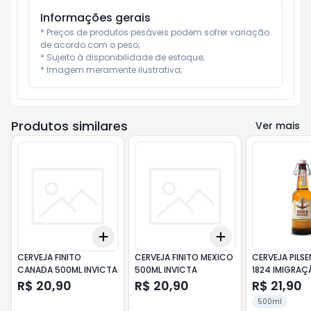
Informações gerais
* Preços de produtos pesáveis podem sofrer variação 
de acordo com o peso;

* Sujeito à disponibilidade de estoque;

* Imagem meramente ilustrativa;
Produtos similares
Ver mais
Add
Add
+
3
+
5
+
10
+
3
+
5
+
10
CERVEJA FINITO
CERVEJA FINITO MEXICO
CERVEJA PILS
CANADA 500ML INVICTA
500ML INVICTA
1824 IMIGRAÇ
R$ 20,90
R$ 20,90
R$ 21,90
500ml