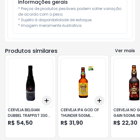
Informações gerais
* Preços de produtos pesáveis podem sofrer variação 
de acordo com o peso;

* Sujeito à disponibilidade de estoque;

* Imagem meramente ilustrativa;
Produtos similares
Ver mais
Add
Add
+
3
+
5
+
10
+
3
+
5
+
10
CERVEJA BELGIAN
CERVEJA IPA GOD OF
CERVEJA NO G
DUBBEL TRAPPIST 330ML
THUNDER 500ML
GAIN 500ML I
WESTMALLE
INVICTA
R$ 54,50
R$ 31,90
R$ 22,30