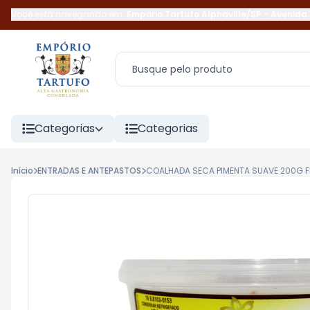
Você está navegando em:
Empório Tartufo Alphaville/SP
-
Avenida 
Categorias
Categorias
Início
ENTRADAS E ANTEPASTOS
COALHADA SECA PIMENTA SUAVE 200G F