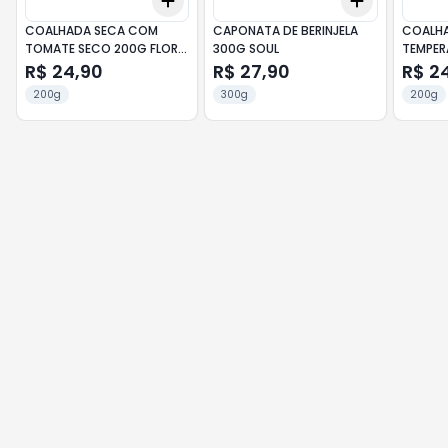
Add
Add
+
3
+
5
+
10
+
3
+
5
+
COALHADA SECA COM
CAPONATA DE BERINJELA
COALHA
TOMATE SECO 200G FLOR
300G SOUL
TEMPER
DE SAL
SAL
R$ 24,90
R$ 27,90
R$ 2
200g
300g
200g