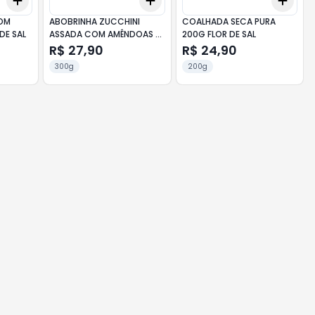
Add
Add
Add
+
3
+
5
+
10
+
3
+
5
+
10
+
3
OM
ABOBRINHA ZUCCHINI
COALHADA SECA PURA
DE SAL
ASSADA COM AMÊNDOAS E
200G FLOR DE SAL
UVA PASSA 150G SOUL
R$ 27,90
R$ 24,90
300g
200g