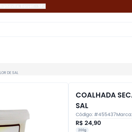
Alphaville
,
Barueri
-
SP
LOR DE SAL
COALHADA SECA
SAL
Código: #
455437
Marca
R$ 24,90
200g