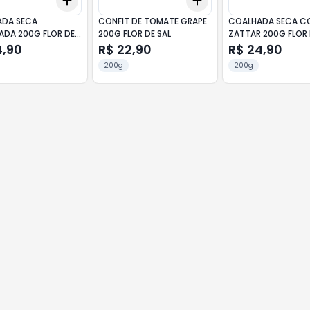
Add
Add
10
+
3
+
5
+
10
+
3
+
5
+
10
DA SECA
CONFIT DE TOMATE GRAPE
COALHADA SECA C
ADA 200G FLOR DE
200G FLOR DE SAL
ZATTAR 200G FLOR 
4,90
R$ 22,90
R$ 24,90
200g
200g