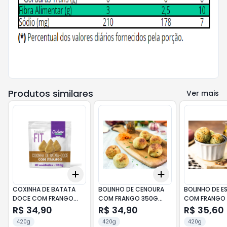
Produtos similares
Ver mais
Add
Add
+
3
+
5
+
10
+
3
+
5
+
10
COXINHA DE BATATA
BOLINHO DE CENOURA
BOLINHO DE ES
DOCE COM FRANGO
COM FRANGO 350G
COM FRANGO
350G COZINHA DE
COZINHA DE ATLETA
COZINHA DE A
R$ 34,90
R$ 34,90
R$ 35,60
ATLETA
420g
420g
420g