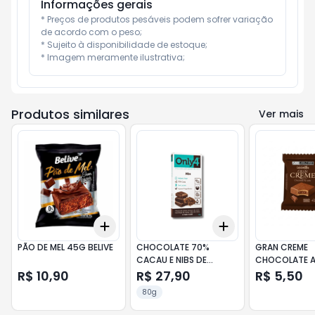
Informações gerais
* Preços de produtos pesáveis podem sofrer variação 
de acordo com o peso;

* Sujeito à disponibilidade de estoque;

* Imagem meramente ilustrativa;
Produtos similares
Ver mais
Add
Add
+
3
+
5
+
10
+
3
+
5
+
10
PÃO DE MEL 45G BELIVE
CHOCOLATE 70%
GRAN CREME
CACAU E NIBS DE
CHOCOLATE AO
CACAU 80G ONLY4
40G LACIELLA
R$ 10,90
R$ 27,90
R$ 5,50
80g