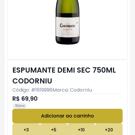
ESPUMANTE DEMI SEC 750ML
CODORNIU
Código: #
1619996
Marca:
Codorníu
R$ 69,90
750ml
Adicionar ao carrinho
Subtotal:
R$ 0
+
3
+
5
+
10
+
20