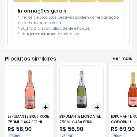
Informações gerais
* Preços de produtos pesáveis podem sofrer variação 
de acordo com o peso;

* Sujeito à disponibilidade de estoque;

* Imagem meramente ilustrativa;
Produtos similares
Ver mais
Add
Add
+
3
+
5
+
10
+
3
+
5
+
10
ESPUMANTE BRUT ROSE
ESPUMANTE MOSCATEL
ESPUMANTE R
750ML CASA PERINI
750ML CASA PERINI
CODORNIU
R$ 58,90
R$ 56,90
R$ 69,90
750ml
750ml
750ml