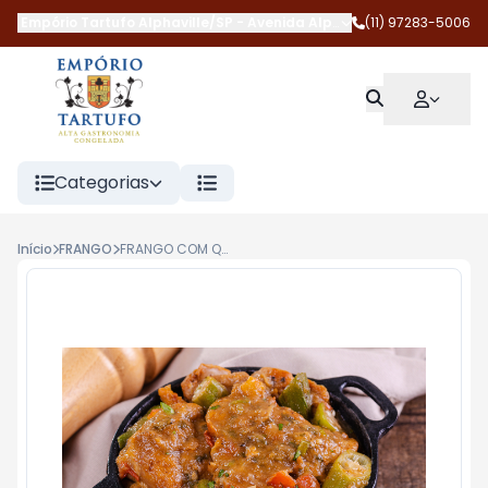
Empório Tartufo Alphaville/SP
-
Avenida Alphaville
(11) 97283-5006
,
Barueri
-
SP
Categorias
Início
FRANGO
FRANGO COM QUIABO 500G