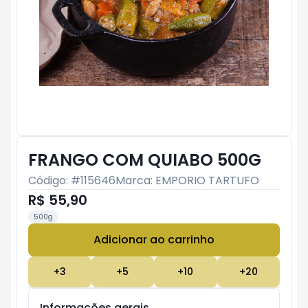
FRANGO COM QUIABO 500G
Código: #
115646
Marca:
EMPORIO TARTUFO
R$ 55,90
500g
Adicionar ao carrinho
Subtotal:
R$ 0
+
3
+
5
+
10
+
20
Informações gerais