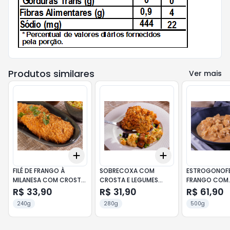
Produtos similares
Ver mais
Add
Add
+
3
+
5
+
10
+
3
+
5
+
10
FILÉ DE FRANGO À
SOBRECOXA COM
ESTROGONOFE
MILANESA COM CROSTA
CROSTA E LEGUMES
FRANGO COM
CROCANTE 240G
280G
CHAMPIGNON
R$ 33,90
R$ 31,90
R$ 61,90
240g
280g
500g