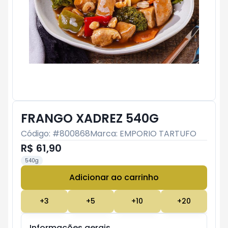
FRANGO XADREZ 540G
Código: #
800868
Marca:
EMPORIO TARTUFO
R$ 61,90
540g
Adicionar ao carrinho
Subtotal:
R$ 0
+
3
+
5
+
10
+
20
Informações gerais