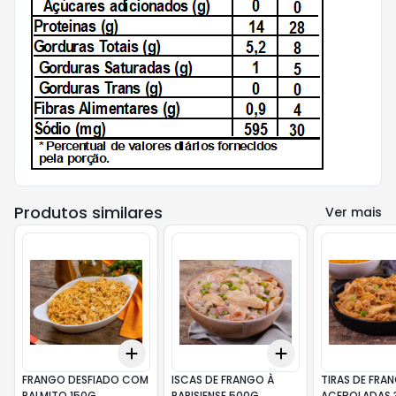
Produtos similares
Ver mais
Add
Add
+
3
gr
+
5
gr
+
3
+
5
+
10
FRANGO DESFIADO COM
ISCAS DE FRANGO À
TIRAS DE FRA
PALMITO 150G
PARISIENSE 500G
ACEBOLADAS 