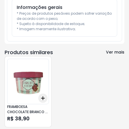
Informações gerais
* Preços de produtos pesáveis podem sofrer variação 
de acordo com o peso;

* Sujeito à disponibilidade de estoque;

* Imagem meramente ilustrativa;
Produtos similares
Ver mais
Add
+
3
+
5
+
10
FRAMBOESA
CHOCOLATE BRANCO E
AO LEITE 125G FRUIT
R$ 38,90
TITUS