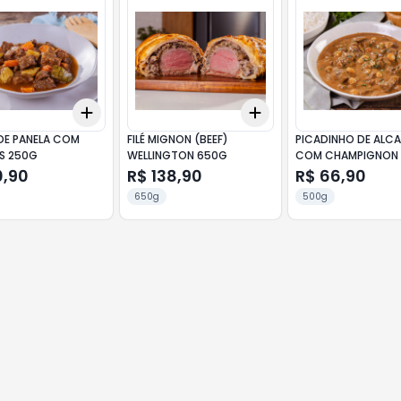
Add
Add
10
+
3
+
5
+
10
+
3
+
5
+
10
DE PANELA COM
FILÉ MIGNON (BEEF)
PICADINHO DE ALC
S 250G
WELLINGTON 650G
COM CHAMPIGNON
0,90
R$ 138,90
R$ 66,90
650g
500g