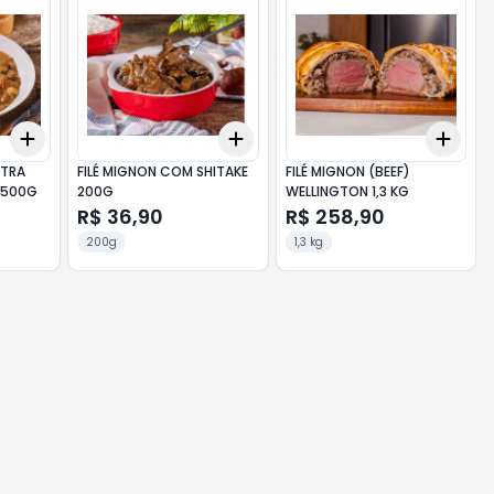
Add
Add
Add
+
3
+
5
+
10
+
3
+
5
+
10
+
3
ATRA
FILÉ MIGNON COM SHITAKE
FILÉ MIGNON (BEEF)
 500G
200G
WELLINGTON 1,3 KG
R$ 36,90
R$ 258,90
200g
1,3 kg