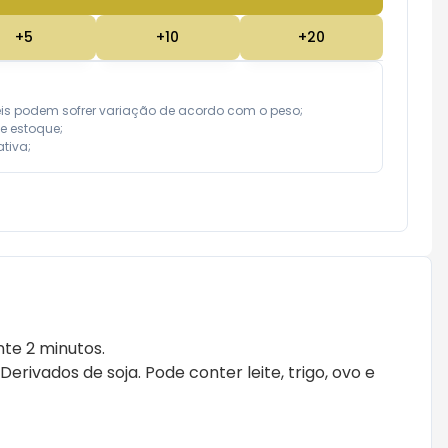
+
5
+
10
+
20
eis podem sofrer variação de acordo com o peso;

e estoque;

tiva;
te 2 minutos.
: Derivados de soja. Pode conter leite, trigo, ovo e