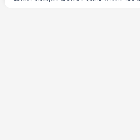
Aproveite as nossas prom
Cadastre seu e-mail e receba ofertas ex
(11)