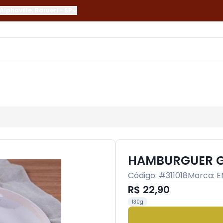
Alphaville
,
Barueri
-
SP
HAMBURGUER G
Código: #
311018
Marca:
E
R$ 22,90
130g