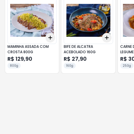
Add
Add
+
3
+
5
+
10
+
3
+
5
+
MAMINHA ASSADA COM
BIFE DE ALCATRA
CARNE 
CROSTA 800G
ACEBOLADO 160G
LEGUME
R$ 129,90
R$ 27,90
R$ 3
800g
160g
250g