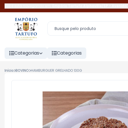
Você está navegando em:
Empório Tartufo Alphaville/SP
-
Avenida 
Categorias
Categorias
Início
BOVINO
HAMBURGUER GRELHADO 130G