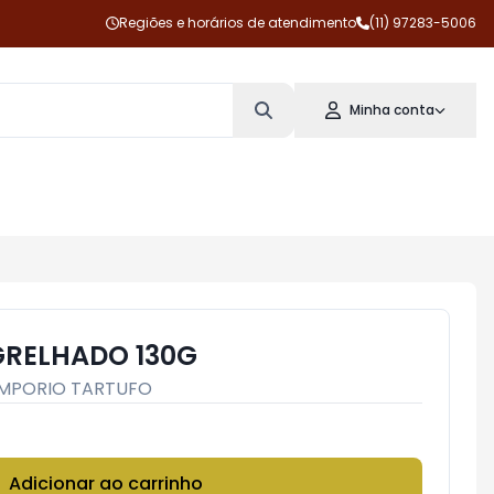
Regiões e horários de atendimento
(11) 97283-5006
Minha conta
RELHADO 130G
MPORIO TARTUFO
Adicionar ao carrinho
Subtotal:
R$ 0,00