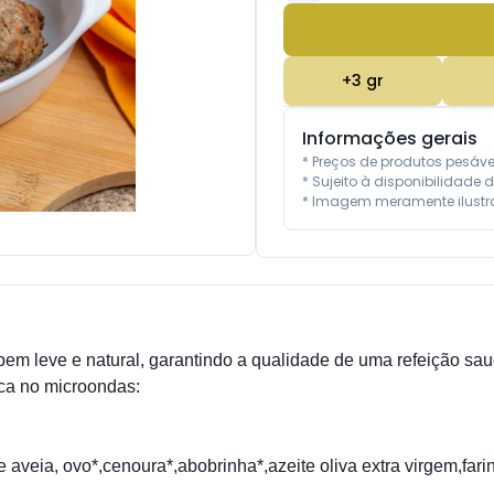
+
3
gr
Informações gerais
* Preços de produtos pesáv
* Sujeito à disponibilidade d
* Imagem meramente ilustra
bem leve e natural, garantindo a qualidade de uma refeição sau
a no microondas:
eia, ovo*,cenoura*,abobrinha*,azeite oliva extra virgem,farinha