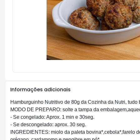
Informações adicionais
Hamburguinho Nutritivo de 80g da Cozinha da Nutri, tudo 
MODO DE PREPARO: solte a tampa da embalagem,aquec
- Se congelado: Aprox. 1 min e 30seg.
- Se descongelado: aprox. 30 seg.
INGREDIENTES: miolo da paleta bovina*,cebola*,farelo de av
orégano, cardamomo e gengibre em pó*.