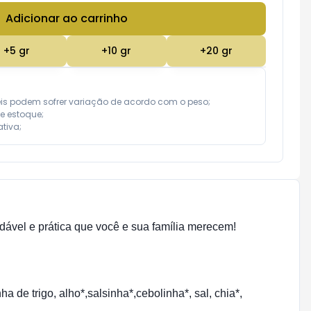
Adicionar ao carrinho
Subtotal:
R$ 0,00
+
5
gr
+
10
gr
+
20
gr
eis podem sofrer variação de acordo com o peso;

e estoque;

tiva;
dável e prática que você e sua família merecem!
 de trigo, alho*,salsinha*,cebolinha*, sal, chia*,