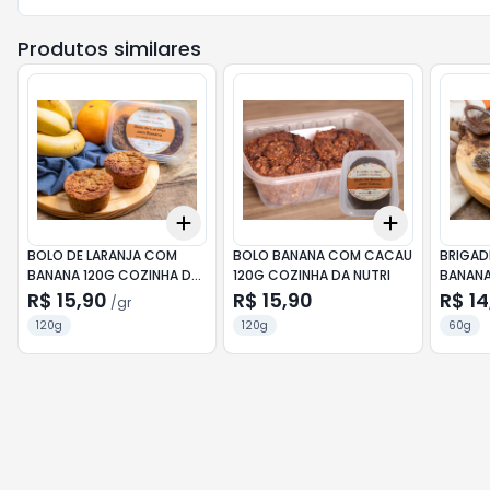
Produtos similares
Add
Add
+
3
gr
+
5
gr
+
3
+
5
+
BOLO DE LARANJA COM
BOLO BANANA COM CACAU
BRIGAD
BANANA 120G COZINHA DA
120G COZINHA DA NUTRI
BANANA
NUTRI
COZINH
R$ 15,90
R$ 15,90
R$ 14
/
gr
120g
120g
60g