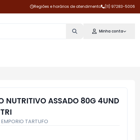
Regiões e horários de atendimento
(11) 97283-5006
Minha conta
 NUTRITIVO ASSADO 80G 4UND
TRI
:
EMPORIO TARTUFO