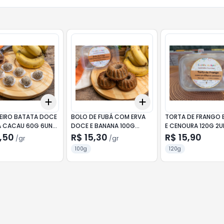
Add
Add
10
+
3
gr
+
5
gr
+
3
gr
+
5
gr
EIRO BATATA DOCE
BOLO DE FUBÁ COM ERVA
TORTA DE FRANGO E
 CACAU 60G 6UN
DOCE E BANANA 100G
E CENOURA 120G 2
A DA NUTRI
COZINHA DA NUTRI
COZINHA DA NUTRI
,50
R$ 15,30
R$ 15,90
/
gr
/
gr
100g
120g