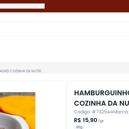
Alphaville
,
Barueri
-
SP
4UND COZINHA DA NUTRI
HAMBURGUINHO
COZINHA DA NU
Código: #
732544
Marca
R$ 15,90
/
gr
80g