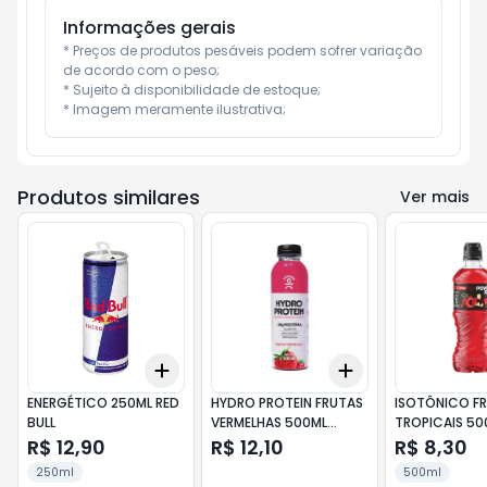
Informações gerais
* Preços de produtos pesáveis podem sofrer variação 
de acordo com o peso;

* Sujeito à disponibilidade de estoque;

* Imagem meramente ilustrativa;
Produtos similares
Ver mais
Add
Add
+
3
+
5
+
10
+
3
+
5
+
10
ENERGÉTICO 250ML RED
HYDRO PROTEIN FRUTAS
ISOTÔNICO F
BULL
VERMELHAS 500ML
TROPICAIS 50
MOVING
POWERADE
R$ 12,90
R$ 12,10
R$ 8,30
250ml
500ml