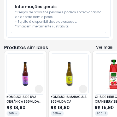
Informações gerais
* Preços de produtos pesáveis podem sofrer variação 
de acordo com o peso;

* Sujeito à disponibilidade de estoque;

* Imagem meramente ilustrativa;
Produtos similares
Ver mais
Add
Add
+
3
+
5
+
10
+
3
+
5
+
10
KOMBUCHA DE UVA
KOMBUCHA MARACUJA
CHÁ DE HIBISC
ORGÂNICA 365ML DA
365ML DA CA
CRANBERRY Z
CA
CAMPO LARG
R$ 18,90
R$ 18,90
R$ 15,90
365ml
365ml
900ml