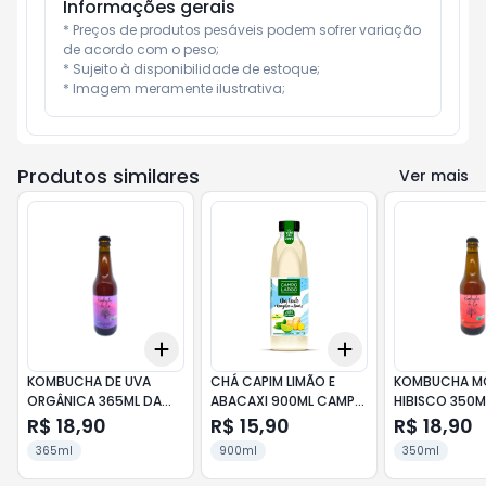
Informações gerais
* Preços de produtos pesáveis podem sofrer variação 
de acordo com o peso;

* Sujeito à disponibilidade de estoque;

* Imagem meramente ilustrativa;
Produtos similares
Ver mais
Add
Add
+
3
+
5
+
10
+
3
+
5
+
10
KOMBUCHA DE UVA
CHÁ CAPIM LIMÃO E
KOMBUCHA M
ORGÂNICA 365ML DA
ABACAXI 900ML CAMPO
HIBISCO 350M
CA
LARGO
R$ 18,90
R$ 15,90
R$ 18,90
365ml
900ml
350ml