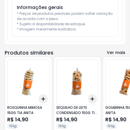
Informações gerais
* Preços de produtos pesáveis podem sofrer variação 
de acordo com o peso;

* Sujeito à disponibilidade de estoque;

* Imagem meramente ilustrativa;
Produtos similares
Ver mais
Add
Add
+
3
+
5
+
10
+
3
+
5
+
10
ROSQUINHA MIMOSA
SEQUILHO DE LEITE
GOIABINHA 15
150G TIA ANITA
CONDENSADO 150G TIA
ANITA
ANITA
R$ 14,90
R$ 14,90
R$ 14,90
150g
150g
150g