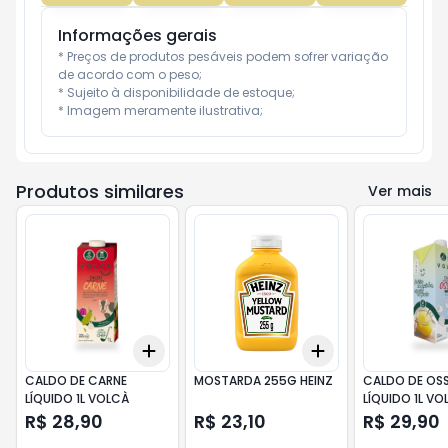
Informações gerais
* Preços de produtos pesáveis podem sofrer variação 
de acordo com o peso;

* Sujeito à disponibilidade de estoque;

* Imagem meramente ilustrativa;
Produtos similares
Ver mais
Add
Add
+
3
+
5
+
10
+
3
+
5
+
10
CALDO DE CARNE
MOSTARDA 255G HEINZ
CALDO DE OS
LÍQUIDO 1L VOLCÀ
LÍQUIDO 1L VO
R$ 28,90
R$ 23,10
R$ 29,90