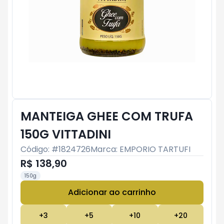
MANTEIGA GHEE COM TRUFA
150G VITTADINI
Código: #
1824726
Marca:
EMPORIO TARTUFI
R$ 138,90
150g
Adicionar ao carrinho
Subtotal:
R$ 0
+
3
+
5
+
10
+
20