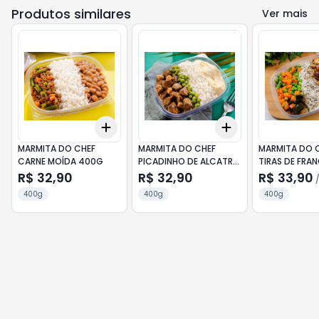
Produtos similares
Ver mais
Add
Add
+
3
+
5
+
10
+
3
+
5
+
10
MARMITA DO CHEF
MARMITA DO CHEF
MARMITA DO 
CARNE MOÍDA 400G
PICADINHO DE ALCATRA
TIRAS DE FRA
400G
ACEBOLADA 
R$ 32,90
R$ 32,90
R$ 33,90
400g
400g
400g