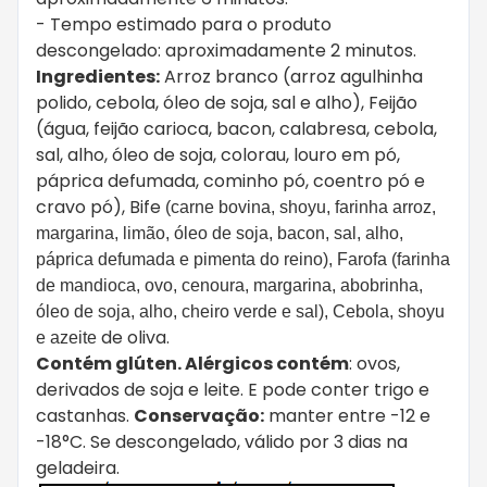
- Tempo estimado para o produto
descongelado: aproximadamente 2 minutos.
Ingredientes:
Arroz branco (arroz agulhinha
polido, cebola, óleo de soja, sal e alho), Feijão
(água, feijão carioca, bacon, calabresa, cebola,
sal, alho, óleo de soja, colorau, louro em pó,
páprica defumada, cominho pó, coentro pó e
cravo pó), Bife
(carne bovina, shoyu, farinha arroz,
margarina, limão, óleo de soja, bacon, sal, alho,
páprica defumada e pimenta do reino), Farofa (farinha
de mandioca, ovo, cenoura, margarina, abobrinha,
óleo de soja, alho, cheiro verde e sal), Cebola, shoyu
de oliva.
e azeite
Contém glúten. Alérgicos
contém
: ovos,
derivados de soja e leite. E pode conter trigo e
castanhas.
Conservação:
manter entre -12 e
-18°C. Se descongelado, válido por 3 dias na
geladeira.