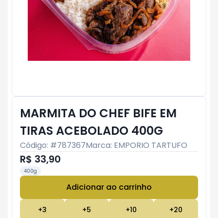
MARMITA DO CHEF BIFE EM
TIRAS ACEBOLADO 400G
Código: #
787367
Marca:
EMPORIO TARTUFO
R$ 33,90
400g
Adicionar ao carrinho
Subtotal:
R$ 0
+
3
+
5
+
10
+
20