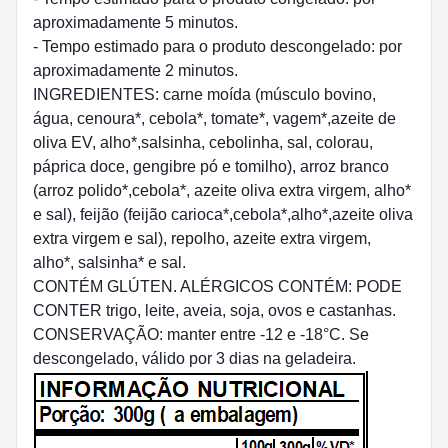
aproximadamente 5 minutos.
- Tempo estimado para o produto descongelado: por
aproximadamente 2 minutos.
INGREDIENTES: carne moída (músculo bovino,
água, cenoura*, cebola*, tomate*, vagem*,azeite de
oliva EV, alho*,salsinha, cebolinha, sal, colorau,
páprica doce, gengibre pó e tomilho), arroz branco
(arroz polido*,cebola*, azeite oliva extra virgem, alho*
e sal), feijão (feijão carioca*,cebola*,alho*,azeite oliva
extra virgem e sal), repolho, azeite extra virgem,
alho*, salsinha* e sal.
CONTÉM GLÚTEN. ALÉRGICOS CONTÉM: PODE
CONTER trigo, leite, aveia, soja, ovos e castanhas.
CONSERVAÇÃO: manter entre -12 e -18°C. Se
descongelado, válido por 3 dias na geladeira.