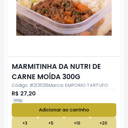
MARMITINHA DA NUTRI DE
CARNE MOÍDA 300G
Código: #
2131126
Marca:
EMPORIO TARTUFO
R$ 27,20
300g
Adicionar ao carrinho
Subtotal:
R$ 0
+
3
+
5
+
10
+
20