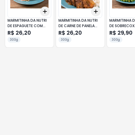
Add
Add
+
3
+
5
+
10
+
3
+
5
+
10
MARMITINHA DA NUTRI
MARMITINHA DA NUTRI
MARMITINHA D
DE ESPAGUETE COM
DE CARNE DE PANELA
DE SOBRECOX
ALMÔNDEGA 300G
COM MANDIOCA 300G
FRANGO ASSA
R$ 26,20
R$ 26,20
R$ 29,90
300g
300g
300g