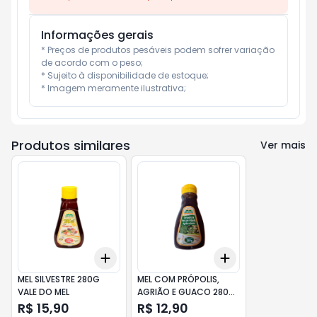
Informações gerais
* Preços de produtos pesáveis podem sofrer variação 
de acordo com o peso;

* Sujeito à disponibilidade de estoque;

* Imagem meramente ilustrativa;
Produtos similares
Ver mais
Add
Add
+
3
+
5
+
10
+
3
+
5
+
10
MEL SILVESTRE 280G
MEL COM PRÓPOLIS,
VALE DO MEL
AGRIÃO E GUACO 280G
VALE DO MEL
R$ 15,90
R$ 12,90