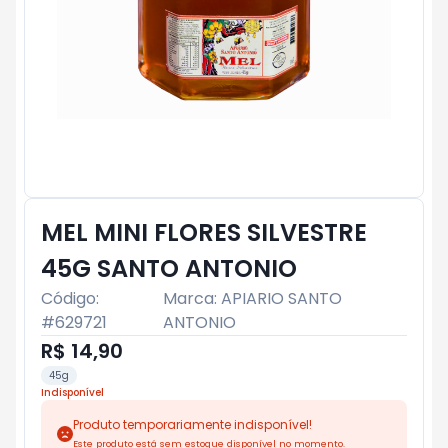
MEL MINI FLORES SILVESTRE
45G SANTO ANTONIO
Código:
Marca:
APIARIO SANTO
#
629721
ANTONIO
R$ 14,90
45g
Indisponível
Produto temporariamente indisponível!
Este produto está sem estoque disponível no momento.