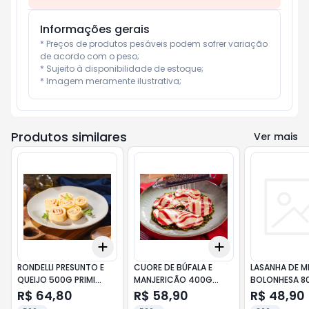
Informações gerais
* Preços de produtos pesáveis podem sofrer variação 
de acordo com o peso;

* Sujeito à disponibilidade de estoque;

* Imagem meramente ilustrativa;
Produtos similares
Ver mais
Add
Add
+
3
+
5
+
10
+
3
+
5
+
10
RONDELLI PRESUNTO E
CUORE DE BÚFALA E
LASANHA DE M
QUEIJO 500G PRIMI
MANJERICÃO 400G
BOLONHESA 8
PIATTI
PRIMI PIATTI
COMIDA DA R
R$ 64,80
R$ 58,90
R$ 48,90