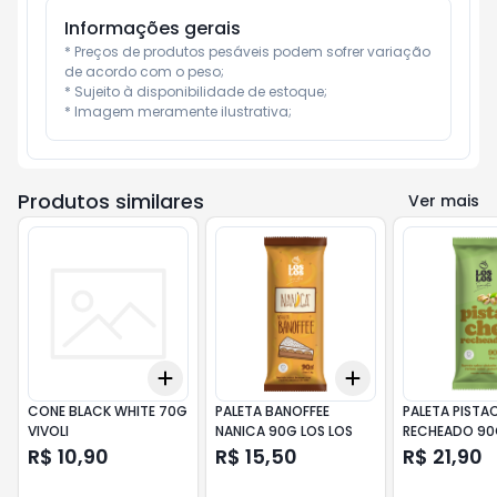
Informações gerais
* Preços de produtos pesáveis podem sofrer variação 
de acordo com o peso;

* Sujeito à disponibilidade de estoque;

* Imagem meramente ilustrativa;
Produtos similares
Ver mais
Add
Add
+
3
+
5
+
10
+
3
+
5
+
10
CONE BLACK WHITE 70G
PALETA BANOFFEE
PALETA PISTA
VIVOLI
NANICA 90G LOS LOS
RECHEADO 90
R$ 10,90
R$ 15,50
R$ 21,90