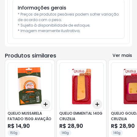
Informações gerais
* Preços de produtos pesáveis podem sofrer variação 
de acordo com o peso;

* Sujeito à disponibilidade de estoque;

* Imagem meramente ilustrativa;
Produtos similares
Ver mais
Add
Add
+
3
+
5
+
10
+
3
+
5
+
10
QUEIJO MUSSARELA
QUEIJO EMMENTAL 140G
QUEIJO GOUD
FATIADO 150G AVIAÇÃO
CRUZILIA
CRUZILIA
R$ 14,90
R$ 28,90
R$ 28,90
150g
140g
140g