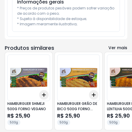
Informações gerais
* Preços de produtos pesáveis podem sofrer variação 
de acordo com o peso;

* Sujeito à disponibilidade de estoque;

* Imagem meramente ilustrativa;
Produtos similares
Ver mais
Add
Add
+
3
+
5
+
10
+
3
+
5
+
10
HAMBURGUER SHIMEJI
HAMBURGUER GRÃO DE
HAMBURGUER 
500G FORNO VEGANO
BICO 500G FORNO
LENTILHA 500
VEGANO
VEGANO
R$ 25,90
R$ 25,90
R$ 25,90
500g
500g
500g