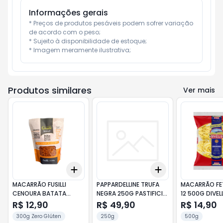
Informações gerais
* Preços de produtos pesáveis podem sofrer variação 
de acordo com o peso;

* Sujeito à disponibilidade de estoque;

* Imagem meramente ilustrativa;
Produtos similares
Ver mais
Add
Add
+
3
+
5
+
10
+
3
+
5
+
10
MACARRÃO FUSILLI
PAPPARDELLINE TRUFA
MACARRÃO FE
CENOURA BATATA
NEGRA 250G PASTIFICIO
12 500G DIVEL
DOCE 300G CASARÃO
TOSCANA
R$ 12,90
R$ 49,90
R$ 14,90
300g Zero Glúten
250g
500g