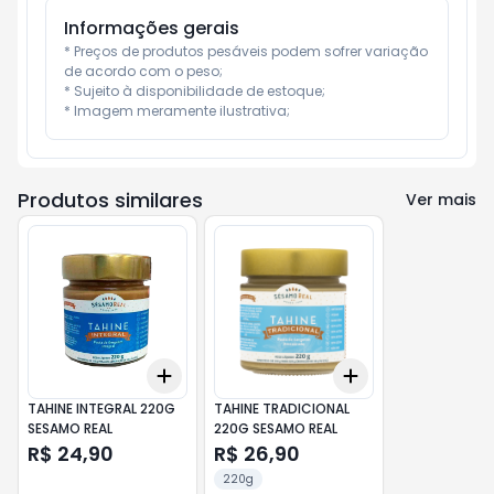
Informações gerais
* Preços de produtos pesáveis podem sofrer variação 
de acordo com o peso;

* Sujeito à disponibilidade de estoque;

* Imagem meramente ilustrativa;
Produtos similares
Ver mais
Add
Add
+
3
+
5
+
10
+
3
+
5
+
10
TAHINE INTEGRAL 220G
TAHINE TRADICIONAL
SESAMO REAL
220G SESAMO REAL
R$ 24,90
R$ 26,90
220g