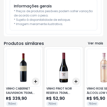
Informações gerais
* Preços de produtos pesáveis podem sofrer variação 
de acordo com o peso;

* Sujeito à disponibilidade de estoque;

* Imagem meramente ilustrativa;
Produtos similares
Ver mais
Add
Add
+
3
+
5
+
10
+
3
+
5
+
10
VINHO CABERNET
VINHO PINOT NOIR
VINHO ROSE S
SAUVIGNON 750ML
RESERVA 750ML
ÁLCOOL LOW 
ANGELICA ZAPATA
CASILLERO DEL DIABLO
750 ML FREIXE
R$ 339,90
R$ 52,90
R$ 95,90
750ml
750ml
750ml