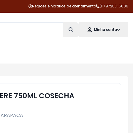
Regiões e horários de atendimento
(11) 97283-5006
Minha conta
ERE 750ML COSECHA
TARAPACA