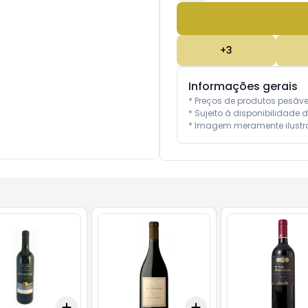
+
3
Informações gerais
* Preços de produtos pesáv
* Sujeito à disponibilidade d
* Imagem meramente ilustra
Add
Add
10
+
3
+
5
+
10
+
3
+
5
+
10