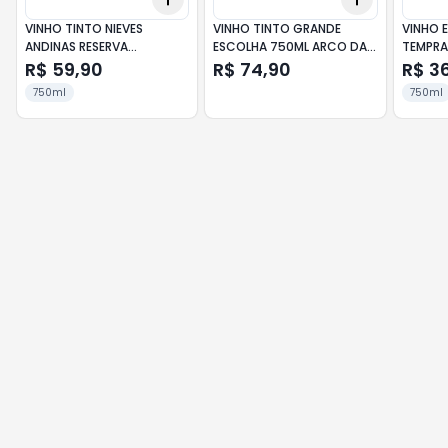
VINHO TINTO NIEVES
VINHO TINTO GRANDE
VINHO 
ANDINAS RESERVA
ESCOLHA 750ML ARCO DA
TEMPRA
CABERNET FRANC 750ML
TORRE
ROMAN
R$ 59,90
R$ 74,90
R$ 3
750ml
750ml