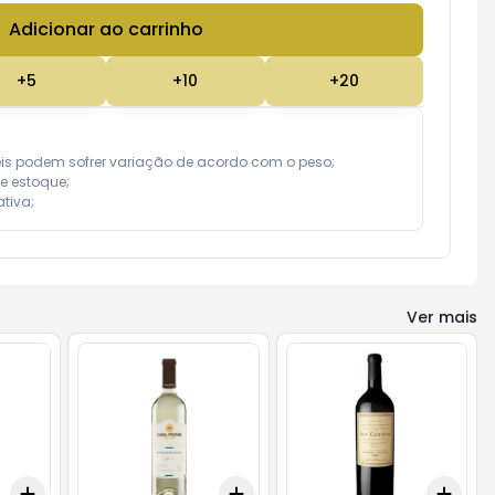
Adicionar ao carrinho
Subtotal:
R$ 0,00
+
5
+
10
+
20
eis podem sofrer variação de acordo com o peso;

e estoque;

tiva;
Ver mais
Add
Add
Add
+
3
+
5
+
10
+
3
+
5
+
10
+
3