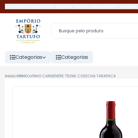
Você está navegando em:
Empório Tartufo Alphaville/SP
-
Avenida 
Categorias
Categorias
Início
VINHO
VINHO CARMENERE 750ML COSECHA TARAPACA