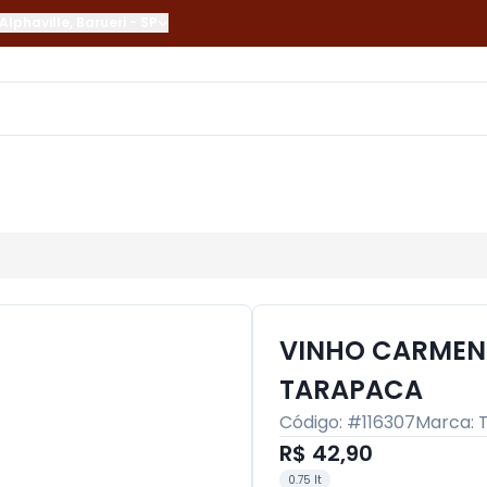
Alphaville
,
Barueri
-
SP
VINHO CARMEN
TARAPACA
Código: #
116307
Marca:
R$ 42,90
0.75 lt