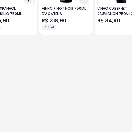
ESPANHOL
VINHO PINOT NOIR 750ML
VINHO CABERNET
NILLO 750ML
DV CATENA
SAUVIGNON 750ML 
ERO
MEDALLAS
6,90
R$ 318,90
R$ 34,90
750ml