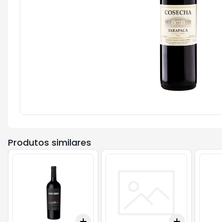
Produtos similares
Add
Add
+
3
+
5
+
10
+
3
+
5
+