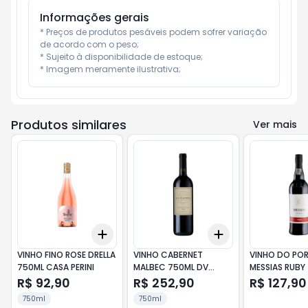
Informações gerais
* Preços de produtos pesáveis podem sofrer variação 
de acordo com o peso;

* Sujeito à disponibilidade de estoque;

* Imagem meramente ilustrativa;
Produtos similares
Ver mais
Add
Add
+
3
+
5
+
10
+
3
+
5
+
10
VINHO FINO ROSE DRELLA
VINHO CABERNET
VINHO DO PO
750ML CASA PERINI
MALBEC 750ML DV
MESSIAS RUBY
CATENA
R$ 92,90
R$ 252,90
R$ 127,90
750ml
750ml