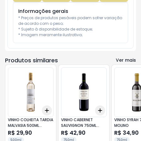
Informações gerais
* Preços de produtos pesáveis podem sofrer variação 
de acordo com o peso;

* Sujeito à disponibilidade de estoque;

* Imagem meramente ilustrativa;
Produtos similares
Ver mais
Add
Add
+
3
+
5
+
10
+
3
+
5
+
10
VINHO COLHEITA TARDIA
VINHO CABERNET
VINHO SYRAH 
MALVASIA 500ML
SAUVIGNON 750ML
MOLINO
AURORA
COSECHA TARAPACA
R$ 29,90
R$ 42,90
R$ 34,90
500ml
750ml
750ml