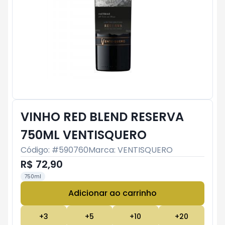
VINHO RED BLEND RESERVA
750ML VENTISQUERO
Código: #
590760
Marca:
VENTISQUERO
R$ 72,90
750ml
Adicionar ao carrinho
Subtotal:
R$ 0
+
3
+
5
+
10
+
20