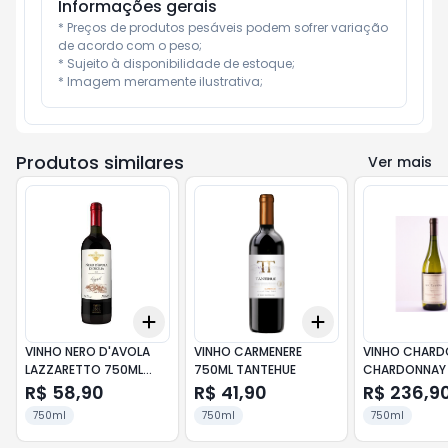
Informações gerais
* Preços de produtos pesáveis podem sofrer variação 
de acordo com o peso;

* Sujeito à disponibilidade de estoque;

* Imagem meramente ilustrativa;
Produtos similares
Ver mais
Add
Add
+
3
+
5
+
10
+
3
+
5
+
10
VINHO NERO D'AVOLA
VINHO CARMENERE
VINHO CHARD
LAZZARETTO 750ML
750ML TANTEHUE
CHARDONNAY
NOBILI D'ITALIA
DV CATENA
R$ 58,90
R$ 41,90
R$ 236,9
750ml
750ml
750ml