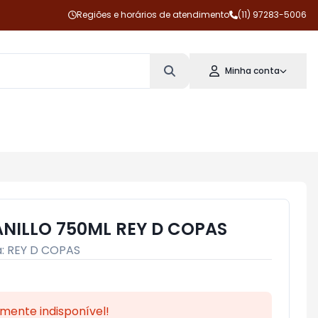
Regiões e horários de atendimento
(11) 97283-5006
Minha conta
NILLO 750ML REY D COPAS
a:
REY D COPAS
mente indisponível!