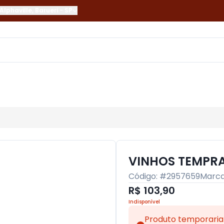
Alphaville
,
Barueri
-
SP
VINHOS TEMPRA
Código: #
2957659
Marc
R$ 103,90
Indisponível
Produto temporaria