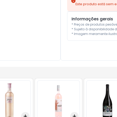
Este produto está sem 
Informações gerais
* Preços de produtos pesáv
* Sujeito à disponibilidade d
* Imagem meramente ilustra
Add
Add
10
+
3
+
5
+
10
+
3
+
5
+
10