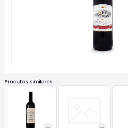
Produtos similares
Add
Add
+
3
+
5
+
10
+
3
+
5
+