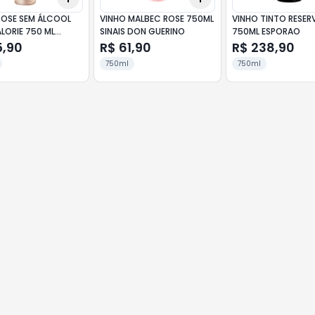
ROSE SEM ÁLCOOL
VINHO MALBEC ROSE 750ML
VINHO TINTO RESER
LORIE 750 ML
SINAIS DON GUERINO
750ML ESPORAO
ET
5,90
R$ 61,90
R$ 238,90
750ml
750ml