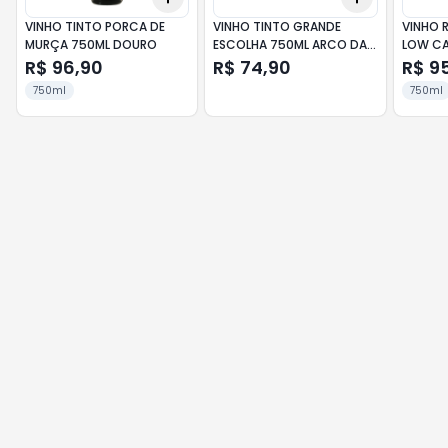
VINHO TINTO PORCA DE
VINHO TINTO GRANDE
VINHO 
MURÇA 750ML DOURO
ESCOLHA 750ML ARCO DA
LOW CA
TORRE
FREIXEN
R$ 96,90
R$ 74,90
R$ 9
750ml
750ml