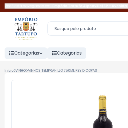
Você está navegando em:
Empório Tartufo Alphaville/SP
-
Avenida 
Categorias
Categorias
Início
VINHO
VINHOS TEMPRANILLO 750ML REY D COPAS