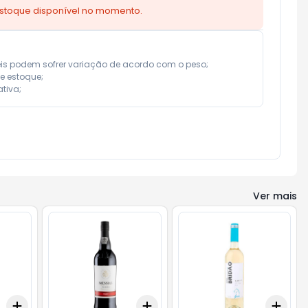
estoque disponível no momento.
eis podem sofrer variação de acordo com o peso;

e estoque;

tiva;
Ver mais
Add
Add
Add
+
3
+
5
+
10
+
3
+
5
+
10
+
3