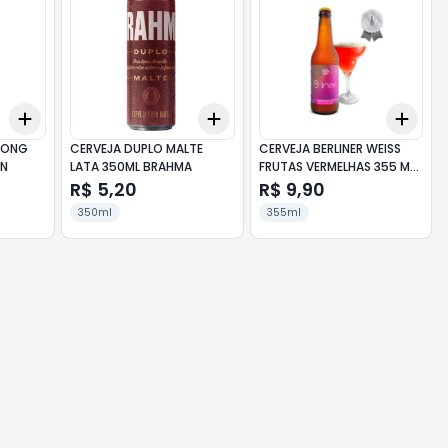
Add
Add
Add
+
3
+
5
+
10
+
3
+
5
+
10
+
3
 LONG
CERVEJA DUPLO MALTE
CERVEJA BERLINER WEISS
EN
LATA 350ML BRAHMA
FRUTAS VERMELHAS 355 ML
WALFANGER
R$ 5,20
R$ 9,90
350ml
355ml