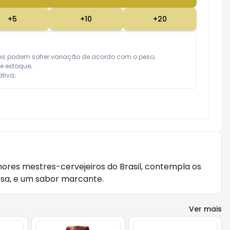
+
5
+
10
+
20
eis podem sofrer variação de acordo com o peso;

e estoque;

tiva;
hores mestres-cervejeiros do Brasil, contempla os
sa, e um sabor marcante.
Ver mais