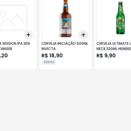
Add
Add
10
+
3
+
5
+
10
+
3
+
5
+
10
 SESSION IPA 355
CERVEJA INICIAÇÃO 500ML
CERVEJA ULTIMATE
FANGER
INVICTA
NECK 330ML HEINEK
,20
R$ 18,90
R$ 9,90
500ml