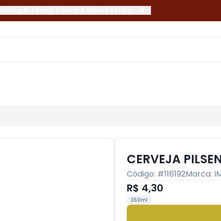
ua Magda Perona Frossard
,
Ribeirão Preto
-
SP
CERVEJA PILSEN
Código: #
116192
Marca:
I
R$ 4,30
350ml