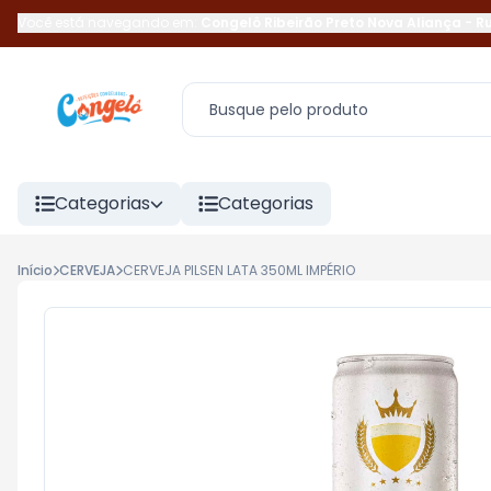
Você está navegando em:
Congelô Ribeirão Preto Nova Aliança
-
R
Categorias
Categorias
Início
CERVEJA
CERVEJA PILSEN LATA 350ML IMPÉRIO