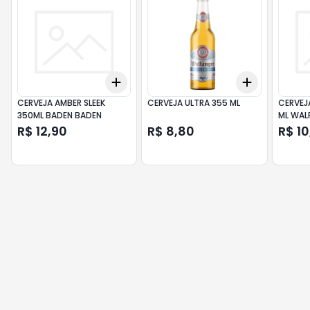
Add
Add
+
3
+
5
+
10
+
3
+
5
+
CERVEJA AMBER SLEEK
CERVEJA ULTRA 355 ML
CERVEJA
350ML BADEN BADEN
ML WAL
R$ 12,90
R$ 8,80
R$ 10