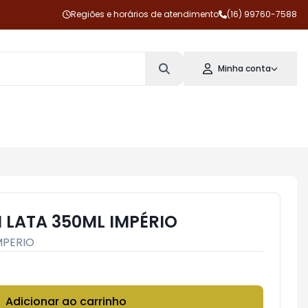
Regiões e horários de atendimento
(16) 99760-7588
Minha conta
 LATA 350ML IMPÉRIO
MPERIO
Adicionar ao carrinho
Subtotal:
R$ 0,00