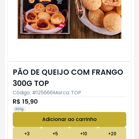
PÃO DE QUEIJO COM FRANGO
300G TOP
Código: #
125666
Marca:
TOP
R$ 15,90
300g
Adicionar ao carrinho
Subtotal:
R$ 0
+
3
+
5
+
10
+
20