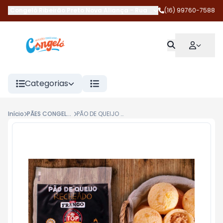
Congelô Ribeirão Preto Nova Aliança
-
Rua Magda Perona Frossar
(16) 99760-7588
Categorias
Início
PÃES CONGELADOS
PÃO DE QUEIJO COM FRANGO 300G TOP