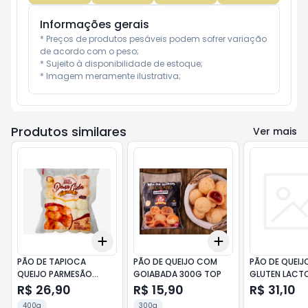
Informações gerais
* Preços de produtos pesáveis podem sofrer variação 
de acordo com o peso;

* Sujeito à disponibilidade de estoque;

* Imagem meramente ilustrativa;
Produtos similares
Ver mais
Add
Add
+
3
+
5
+
10
+
3
+
5
+
10
PÃO DE TAPIOCA
PÃO DE QUEIJO COM
PÃO DE QUEIJ
QUEIJO PARMESÃO
GOIABADA 300G TOP
GLUTEN LACT
400G DONA CIDA
CHEF PILLI
R$ 26,90
R$ 15,90
R$ 31,10
400g
300g