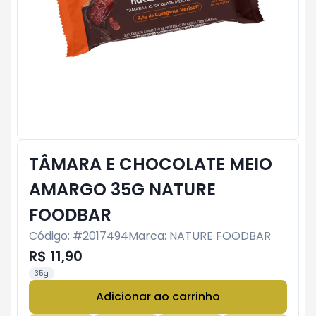
TÂMARA E CHOCOLATE MEIO
AMARGO 35G NATURE
FOODBAR
Código: #
2017494
Marca:
NATURE FOODBAR
R$ 11,90
35g
Adicionar ao carrinho
Subtotal:
R$ 0