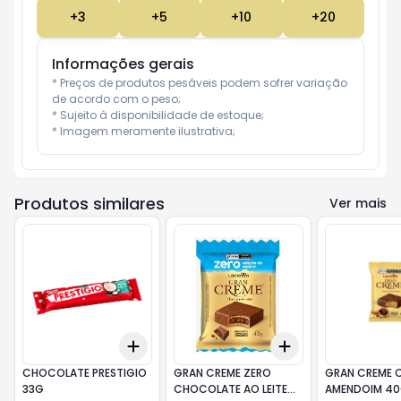
+
3
+
5
+
10
+
20
Informações gerais
* Preços de produtos pesáveis podem sofrer variação 
de acordo com o peso;

* Sujeito à disponibilidade de estoque;

* Imagem meramente ilustrativa;
Produtos similares
Ver mais
Add
Add
+
3
+
5
+
10
+
3
+
5
+
10
CHOCOLATE PRESTIGIO
GRAN CREME ZERO
GRAN CREME C
33G
CHOCOLATE AO LEITE
AMENDOIM 4