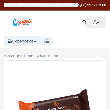
Congelô Ribeirão Preto Nova Aliança
-
Rua Magda Perona Frossar
(16) 99760-7588
Categorias
Início
DOCES E CHOCOLATES
TÂMARA E CHOCOLATE MEIO AMARGO 35G NATURE FOODBAR