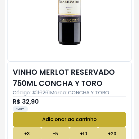
VINHO MERLOT RESERVADO
750ML CONCHA Y TORO
Código: #
116261
Marca:
CONCHA Y TORO
R$ 32,90
750ml
Adicionar ao carrinho
Subtotal:
R$ 0
+
3
+
5
+
10
+
20