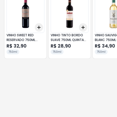
Add
Add
+
3
+
5
+
10
+
3
+
5
+
10
VINHO SWEET RED
VINHO TINTO BORDO
VINHO SAUVI
RESERVADO 750ML
SUAVE 750ML QUINTA
BLANC 750ML
CONCHA Y TORO
DO MORGADO
R$ 32,90
R$ 28,90
R$ 34,90
750ml
750ml
750ml