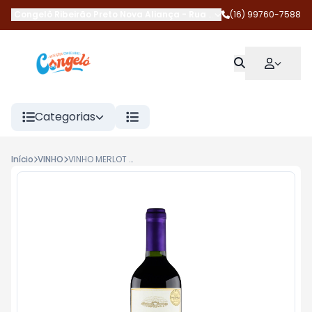
Congelô Ribeirão Preto Nova Aliança
-
Rua Magda Perona Frossar
(16) 99760-7588
Categorias
Início
VINHO
VINHO MERLOT RESERVADO 750ML CONCHA Y TORO