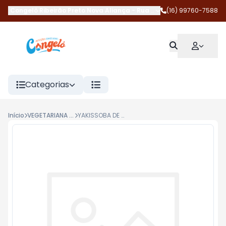
Congelô Ribeirão Preto Nova Aliança
-
Rua Magda Perona Frossar
(16) 99760-7588
Categorias
Início
VEGETARIANA E VEGANA
YAKISSOBA DE COGUMELOS 350G BE