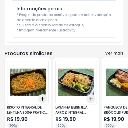
Informações gerais
* Preços de produtos pesáveis podem sofrer variação 
de acordo com o peso;

* Sujeito à disponibilidade de estoque;

* Imagem meramente ilustrativa;
Produtos similares
Ver mais
Add
Add
+
3
+
5
+
10
+
3
+
5
+
10
RISOTO INTEGRAL DE
LASANHA BERINJELA
PANQUECA DE
LENTILHA 300G PRATICE
ARROZ INTEGRAL
BRÓCOLIS PUR
VEG
BRÓCOLIS 300G
CABOTIÁ VAG
R$ 19,90
R$ 19,90
R$ 19,90
PRATICE VEG
PRATICE VEG
300g
300g
300g