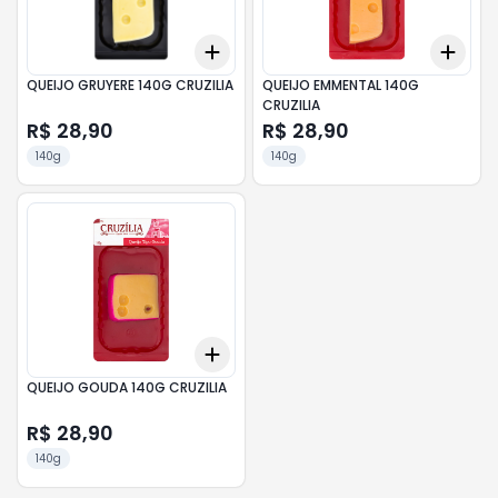
Add
Add
+
3
+
5
+
10
+
3
QUEIJO GRUYERE 140G CRUZILIA
QUEIJO EMMENTAL 140G
CRUZILIA
R$ 28,90
R$ 28,90
140g
140g
Add
+
3
+
5
+
10
QUEIJO GOUDA 140G CRUZILIA
R$ 28,90
140g