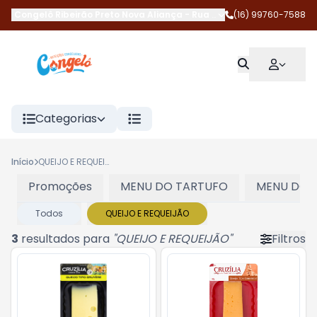
Congelô Ribeirão Preto Nova Aliança
-
Rua Magda Perona Frossar
(16) 99760-7588
Categorias
Início
QUEIJO E REQUEIJÃO
Promoções
MENU DO TARTUFO
MENU DOS
Todos
QUEIJO E REQUEIJÃO
3
resultados para
"
QUEIJO E REQUEIJÃO
"
Filtros