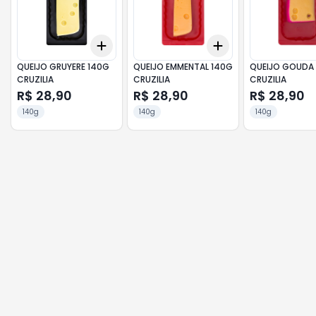
Add
Add
+
3
+
5
+
10
+
3
+
5
+
10
QUEIJO GRUYERE 140G
QUEIJO EMMENTAL 140G
QUEIJO GOUDA
CRUZILIA
CRUZILIA
CRUZILIA
R$ 28,90
R$ 28,90
R$ 28,90
140g
140g
140g