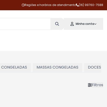
Regiões e horários de atendimento
(16) 99760-7588
Minha conta
S CONGELADAS
MASSAS CONGELADAS
DOCES E 
Filtros