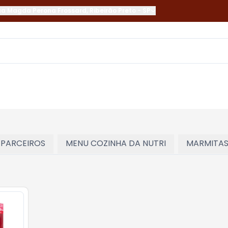
ua Magda Perona Frossard
,
Ribeirão Preto
-
SP
 PARCEIROS
MENU COZINHA DA NUTRI
MARMITA