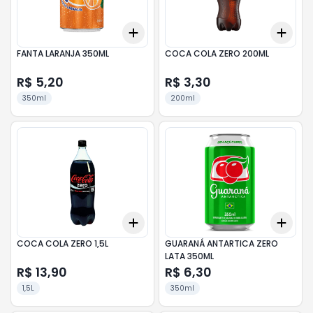
Add
Add
+
3
+
5
+
10
+
3
FANTA LARANJA 350ML
COCA COLA ZERO 200ML
R$ 5,20
R$ 3,30
350ml
200ml
Add
Add
+
3
+
5
+
10
+
3
COCA COLA ZERO 1,5L
GUARANÁ ANTARTICA ZERO
LATA 350ML
R$ 13,90
R$ 6,30
1,5L
350ml