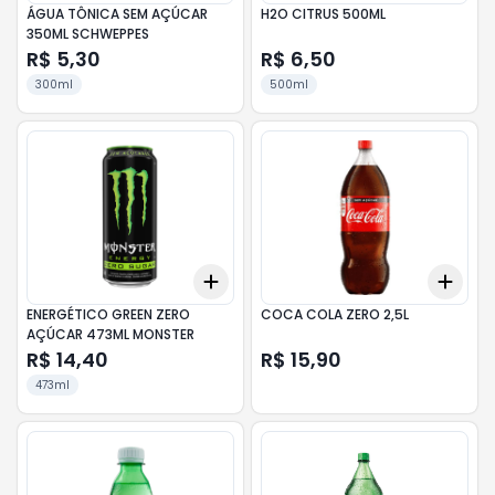
ÁGUA TÔNICA SEM AÇÚCAR
H2O CITRUS 500ML
350ML SCHWEPPES
R$ 5,30
R$ 6,50
300ml
500ml
Add
Add
+
3
+
5
+
10
+
3
ENERGÉTICO GREEN ZERO
COCA COLA ZERO 2,5L
AÇÚCAR 473ML MONSTER
R$ 14,40
R$ 15,90
473ml