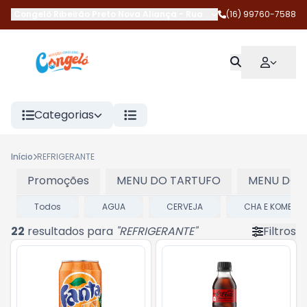
Congelô Ribeirão Preto Nova Aliança
-
Rua Magda Perona Frossar
(16) 99760-7588
Categorias
Início
REFRIGERANTE
Promoções
MENU DO TARTUFO
MENU DOS
Todos
AGUA
CERVEJA
CHA E KOMBUC
22
resultados para
"
REFRIGERANTE
"
Filtros