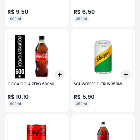
R$ 9,50
R$ 6,50
600ml
350ml
Add
Add
+
3
+
5
+
10
+
3
COCA COLA ZERO 600ML
SCHWEPPES CITRUS 350ML
R$ 10,10
R$ 5,90
600ml
350ml