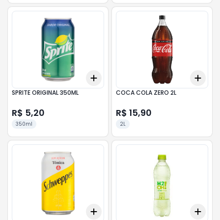
Add
Add
+
3
+
5
+
10
+
3
SPRITE ORIGINAL 350ML
COCA COLA ZERO 2L
R$ 5,20
R$ 15,90
350ml
2L
Add
Add
+
3
+
5
+
10
+
3