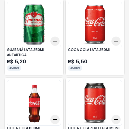
Add
Add
+
3
+
5
+
10
+
3
GUARANÁ LATA 350ML
COCA COLA LATA 350ML
ANTARTICA
R$ 5,20
R$ 5,50
350ml
350ml
Add
Add
+
3
+
5
+
10
+
3
COCA COLA 600ML
COCA COLA ZERO LATA 350ML