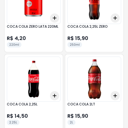
Add
Add
+
3
+
5
+
10
+
3
COCA COLA ZERO LATA 220ML
COCA COLA 2,25L ZERO
R$ 4,20
R$ 15,90
220ml
250ml
Add
Add
+
3
+
5
+
10
+
3
COCA COLA 2,25L
COCA COLA 2LT
R$ 14,50
R$ 15,90
2.25L
2L