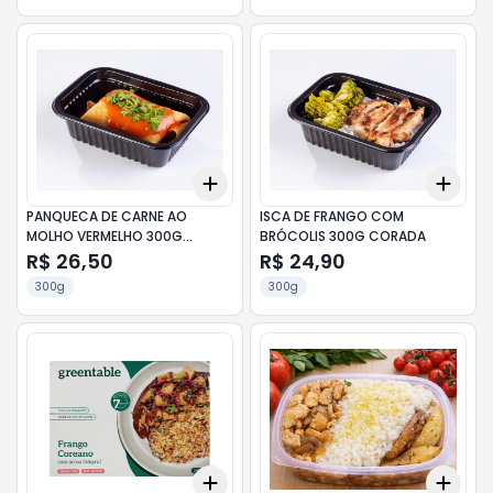
Add
Add
+
3
+
5
+
10
+
3
PANQUECA DE CARNE AO
ISCA DE FRANGO COM
MOLHO VERMELHO 300G
BRÓCOLIS 300G CORADA
CORADA
R$ 26,50
R$ 24,90
300g
300g
Add
Add
+
3
+
5
+
10
+
3