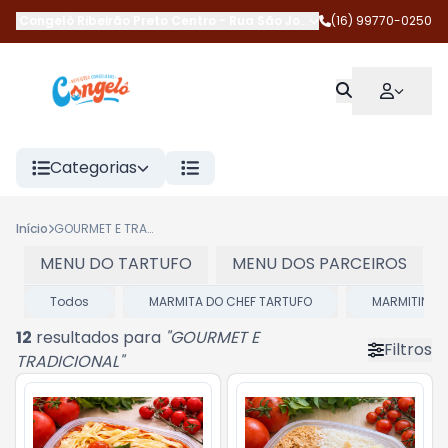
Congelô Ribeirão Preto Centro
-
Rua São José
,
Ribeirão Preto
(16) 99770-0250
-
SP
Categorias
Início
GOURMET E TRADICIONAL
MENU DO TARTUFO
MENU DOS PARCEIROS
Todos
MARMITA DO CHEF TARTUFO
MARMITINHA 
12
resultados para
"
GOURMET E
Filtros
TRADICIONAL
"