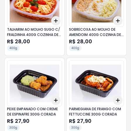
Add
Add
+
3
+
5
+
10
+
3
TALHARIM AO MOLHO SUGO C/
SOBRECOXA AO MOLHO DE
FRALDINHA 400G COZINHA DE
AMENDOIM 400G COZINHA DE
LA CORTE
LA CORTE
R$ 28,00
R$ 28,00
400g
400g
Add
Add
+
3
+
5
+
10
+
3
PEIXE EMPANADO COM CREME
PARMEGIANA DE FRANGO COM
DE ESPINAFRE 300G CORADA
FETTUCCINE 300G CORADA
R$ 27,90
R$ 27,90
300g
300g