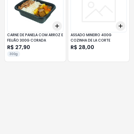
Add
Add
+
3
+
5
+
10
+
3
CARNE DE PANELA COM ARROZ E
ASSADO MINEIRO 400G
FEIJÃO 300G CORADA
COZINHA DE LA CORTE
R$ 27,90
R$ 28,00
300g