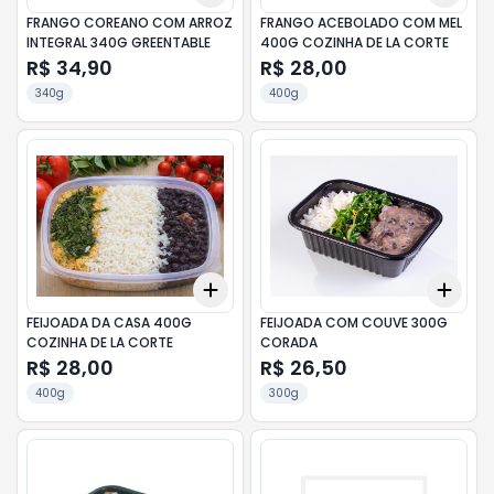
FRANGO COREANO COM ARROZ
FRANGO ACEBOLADO COM MEL
INTEGRAL 340G GREENTABLE
400G COZINHA DE LA CORTE
R$ 34,90
R$ 28,00
340g
400g
Add
Add
+
3
+
5
+
10
+
3
FEIJOADA DA CASA 400G
FEIJOADA COM COUVE 300G
COZINHA DE LA CORTE
CORADA
R$ 28,00
R$ 26,50
400g
300g