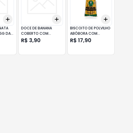
Add
Add
Add
+
3
+
5
+
10
+
3
+
5
+
10
+
3
+
5
+
NATA
DOCE DE BANANA
BISCOITO DE POLVILHO
5G DA
COBERTO COM
ABÓBORA COM
CHOCOLATE 25G
ALECRIM 80G CHEF DI
R$ 3,90
R$ 17,90
TACHÃO DE UBATUBA
SERIO