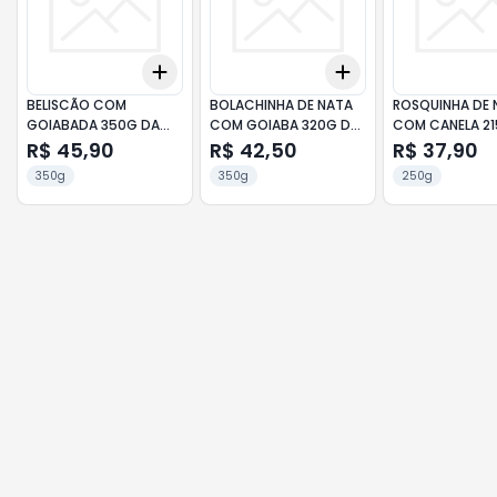
Add
Add
+
3
+
5
+
10
+
3
+
5
+
10
BELISCÃO COM
BOLACHINHA DE NATA
ROSQUINHA DE 
GOIABADA 350G DA
COM GOIABA 320G DA
COM CANELA 21
CANASTRA
CANASTRA
CANASTRA
R$ 45,90
R$ 42,50
R$ 37,90
350g
350g
250g