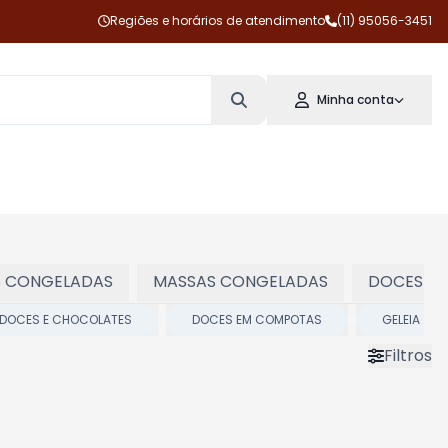
Regiões e horários de atendimento
(11) 95056-3451
Minha conta
S CONGELADAS
MASSAS CONGELADAS
DOCES E 
DOCES E CHOCOLATES
DOCES EM COMPOTAS
GELEIA
Filtros