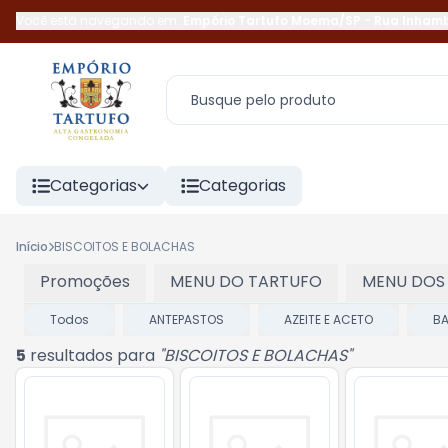
Você está navegando em:
Empório Tartufo Moema/SP
-
Rua Inham
Categorias
Categorias
Início
BISCOITOS E BOLACHAS
Promoções
MENU DO TARTUFO
MENU DOS
Todos
ANTEPASTOS
AZEITE E ACETO
BA
5
resultados para
"
BISCOITOS E BOLACHAS
"