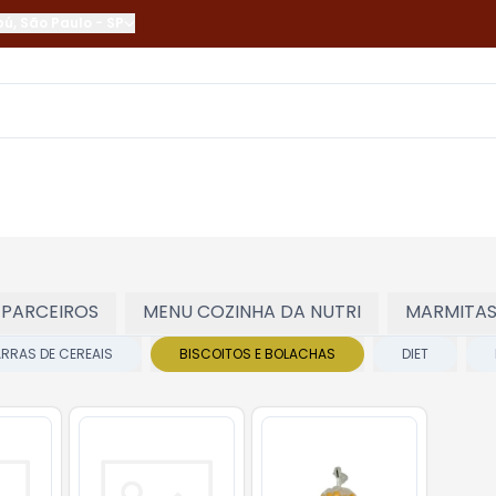
bú
,
São Paulo
-
SP
 PARCEIROS
MENU COZINHA DA NUTRI
MARMITA
RRAS DE CEREAIS
BISCOITOS E BOLACHAS
DIET