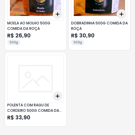
Add
Add
+
3
+
5
+
10
+
3
MOELA AO MOLHO 500G
DOBRADINHA 500G COMIDA DA
COMIDA DA ROÇA
ROÇA
R$ 26,90
R$ 30,90
500g
500g
Add
+
3
+
5
+
10
POLENTA COM RAGU DE
CORDEIRO 500G COMIDA DA
ROÇA
R$ 33,90