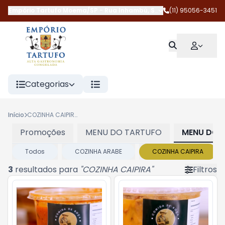
Empório Tartufo Moema/SP
-
Rua Inhambú
,
São Paulo
(11) 95056-3451
-
SP
Categorias
Início
COZINHA CAIPIRA
Promoções
MENU DO TARTUFO
MENU DOS
Todos
COZINHA ARABE
COZINHA CAIPIRA
3
resultados para
"
COZINHA CAIPIRA
"
Filtros