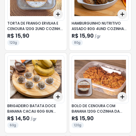
Add
Add
+
3
+
5
+
10
+
3
TORTA DE FRANGO ERVILHA E
HAMBURGUINHO NUTRITIVO
CENOURA 120G 2UND COZINHA
ASSADO 80G 4UND COZINHA
DA NUTRI
DA NUTRI
R$ 15,90
R$ 15,90
/
gr
120g
80g
Add
Add
+
3
gr
+
5
gr
+
3
BRIGADEIRO BATATA DOCE
BOLO DE CENOURA COM
BANANA CACAU 60G 6UN
BANANA 120G COZINHA DA
COZINHA DA NUTRI
NUTRI
R$ 14,50
R$ 15,90
/
gr
60g
120g