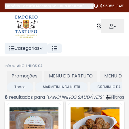
Empório Tartufo Moema/SP
-
Rua Inhambú
,
São Paulo
(11) 95056-3451
-
SP
Categorias
Início
LANCHINHOS SAUDÁVEIS
Promoções
MENU DO TARTUFO
MENU DOS
Todos
MARMITINHA DA NUTRI
CREMINHO DA FRU
6
resultados para
"
LANCHINHOS SAUDÁVEIS
"
Filtros