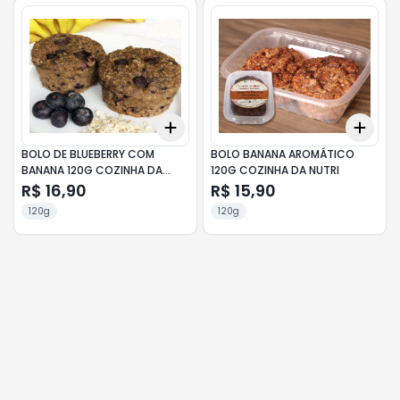
Add
Add
+
3
+
5
+
10
+
3
BOLO DE BLUEBERRY COM
BOLO BANANA AROMÁTICO
BANANA 120G COZINHA DA
120G COZINHA DA NUTRI
NUTRI
R$ 16,90
R$ 15,90
120g
120g