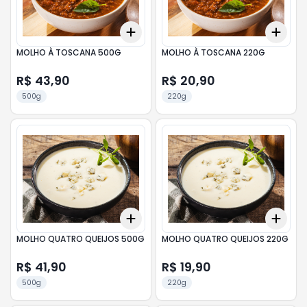
Add
Add
+
3
+
5
+
10
+
3
MOLHO À TOSCANA 500G
MOLHO À TOSCANA 220G
R$ 43,90
R$ 20,90
500g
220g
Add
Add
+
3
+
5
+
10
+
3
MOLHO QUATRO QUEIJOS 500G
MOLHO QUATRO QUEIJOS 220G
R$ 41,90
R$ 19,90
500g
220g