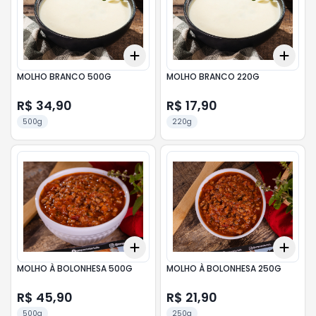
Add
Add
+
3
+
5
+
10
+
3
MOLHO BRANCO 500G
MOLHO BRANCO 220G
R$ 34,90
R$ 17,90
500g
220g
Add
Add
+
3
+
5
+
10
+
3
MOLHO À BOLONHESA 500G
MOLHO À BOLONHESA 250G
R$ 45,90
R$ 21,90
500g
250g