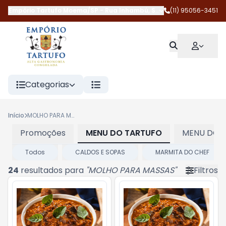
Empório Tartufo Moema/SP
-
Rua Inhambú
,
São Paulo
(11) 95056-3451
-
SP
Categorias
Início
MOLHO PARA MASSAS
Promoções
MENU DO TARTUFO
MENU DOS
Todos
CALDOS E SOPAS
MARMITA DO CHEF
24
resultados para
"
MOLHO PARA MASSAS
"
Filtros