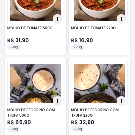
Add
Add
+
3
+
5
+
10
+
3
MOLHO DE TOMATE 500G
MOLHO DE TOMATE 220G
R$ 31,90
R$ 16,90
500g
220g
Add
Add
+
3
+
5
+
10
+
3
MOLHO DE PECORINO COM
MOLHO DE PECORINO COM
TRUFA 500G
TRUFA 220G
R$ 65,90
R$ 32,90
500g
220g