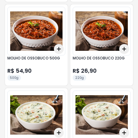
Add
Add
+
3
+
5
+
10
+
3
MOLHO DE OSSOBUCO 500G
MOLHO DE OSSOBUCO 220G
R$ 54,90
R$ 26,90
500g
220g
Add
Add
+
3
+
5
+
10
+
3