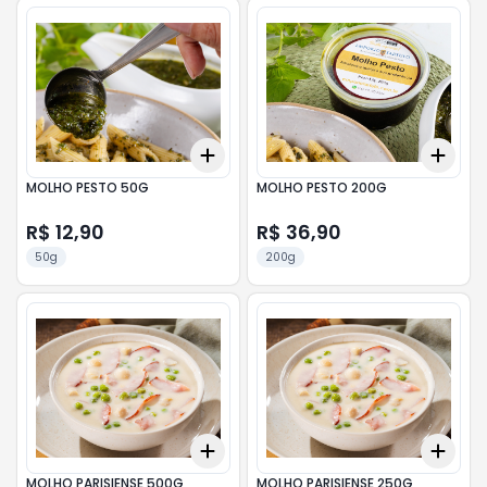
Add
Add
+
3
+
5
+
10
+
3
MOLHO PESTO 50G
MOLHO PESTO 200G
R$ 12,90
R$ 36,90
50g
200g
Add
Add
+
3
+
5
+
10
+
3
MOLHO PARISIENSE 500G
MOLHO PARISIENSE 250G