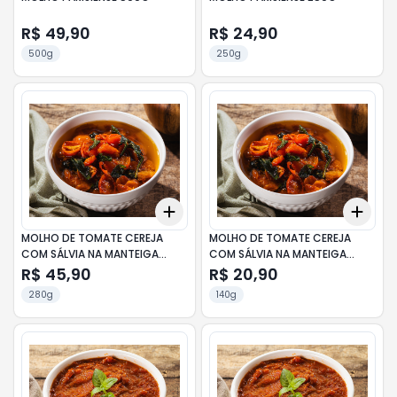
R$ 49,90
R$ 24,90
500g
250g
Add
Add
+
3
+
5
+
10
+
3
MOLHO DE TOMATE CEREJA
MOLHO DE TOMATE CEREJA
COM SÁLVIA NA MANTEIGA
COM SÁLVIA NA MANTEIGA
280G
140G
R$ 45,90
R$ 20,90
280g
140g